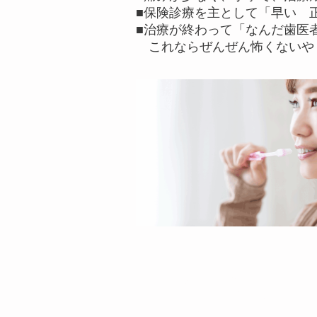
■保険診療を主として「早い 
■治療が終わって「なんだ歯医
これならぜんぜん怖くないや
【 スタッフ募集 】
◆日曜午前、土曜の夜
※時間・待遇応相談 ※資格