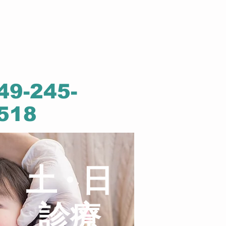
49-245-
518
土・
日
診療